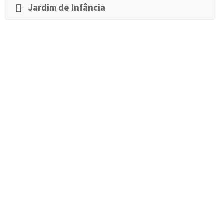
Jardim de Infância
Contacto Humano
Para crescer de forma completa o contacto entre seres
humanos, numa partilha fraterna é indispensável.
Contacto com a Natureza