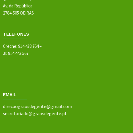
Av. da República
2784-505 OEIRAS
TELEFONES
Creche: 914 438 764 –
JI: 914 443 567
EMAIL
direcaograosdegente@gmail.com
secretariado@graosdegente.pt